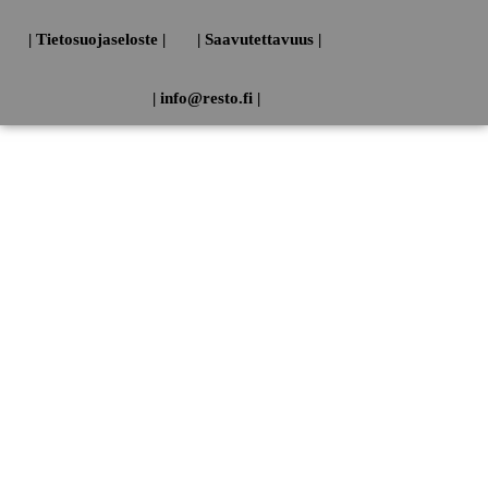
| Tietosuojaseloste |
| Saavutettavuus |
| info@resto.fi |