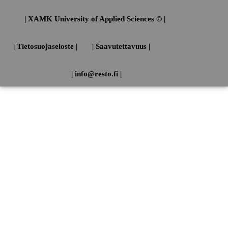
| XAMK University of Applied Sciences © |
| Tietosuojaseloste |
| Saavutettavuus |
| info@resto.fi |