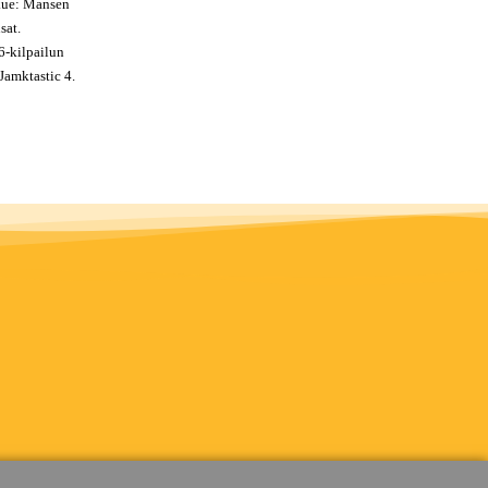
kue: Mansen
sat.
-kilpailun
Jamktastic 4.